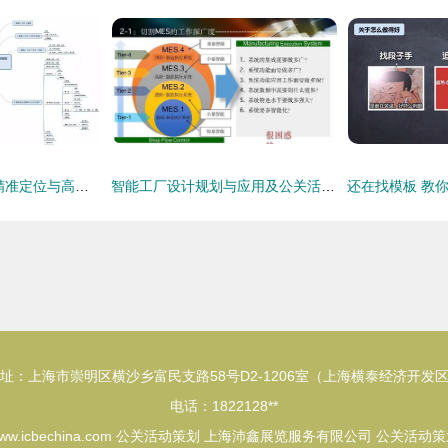
年终公关活动策划 精准定位与高效执行的完美结合
智能工厂设计规划与应用及公关活动策划融合路径
址：上海市崇明区横沙乡富民支路58号D2-1206室（上海横泰经济开发
电话：1822128**
ww.icbechina.com
公关活动策划
上海沛鑫展览服务有限公司
公关活动策